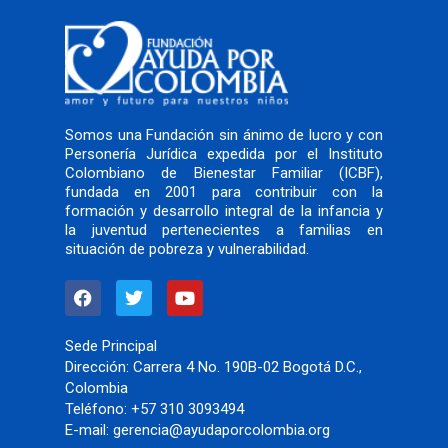
Somos una Fundación sin ánimo de lucro y con
Personería Jurídica expedida por el Instituto
Colombiano de Bienestar Familiar (ICBF),
fundada en 2001 para contribuir con la
formación y desarrollo integral de la infancia y
la juventud pertenecientes a familias en
situación de pobreza y vulnerabilidad.
F
T
Y
a
w
o
c
i
u
e
t
t
Sede Principal
b
t
u
Dirección:
Carrera 4 No. 190B-02 Bogotá D.C.,
o
e
b
Colombia
o
r
e
Teléfono:
+57 310 3093494
k
E-mail:
gerencia@ayudaporcolombia.org