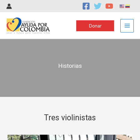
Ir
al
Main
contenido
Donar
Men
Historias
Tres violinistas