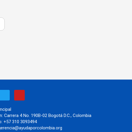
T
Y
w
o
i
u
t
t
ncipal
t
u
n:
Carrera 4 No. 190B-02 Bogotá D.C., Colombia
e
b
o:
+57 310 3093494
r
e
erencia@ayudaporcolombia.org