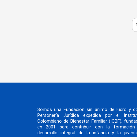
N
o
m
b
r
e
Somos una Fundación sin ánimo de lucro y c
Personería Jurídica expedida por el Institu
Colombiano de Bienestar Familiar (ICBF), funda
en 2001 para contribuir con la formación
desarrollo integral de la infancia y la juvent