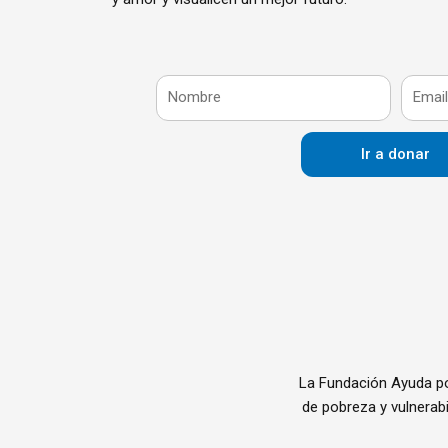
N
E
o
m
m
a
Ir a donar
b
i
r
l
e
La Fundación Ayuda por
de pobreza y vulnerabi