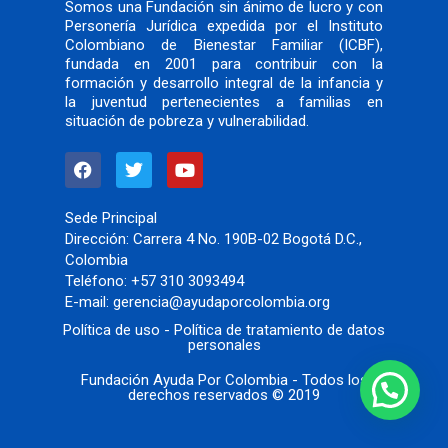
Somos una Fundación sin ánimo de lucro y con
Personería Jurídica expedida por el Instituto
Colombiano de Bienestar Familiar (ICBF),
fundada en 2001 para contribuir con la
formación y desarrollo integral de la infancia y
la juventud pertenecientes a familias en
situación de pobreza y vulnerabilidad.
F
T
Y
a
w
o
c
i
u
e
t
t
Sede Principal
b
t
u
Dirección:
Carrera 4 No. 190B-02 Bogotá D.C.,
o
e
b
Colombia
o
r
e
Teléfono:
+57 310 3093494
k
E-mail:
gerencia@ayudaporcolombia.org
Política de uso - Política de tratamiento de datos
personales
Fundación Ayuda Por Colombia - Todos los
derechos reservados © 2019